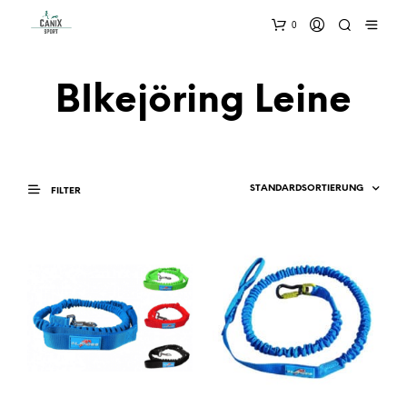
0
BIkejöring Leine
FILTER