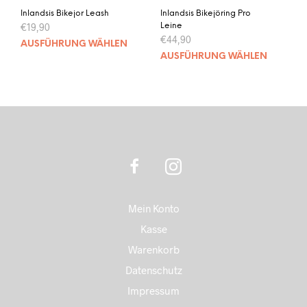
Inlandsis Bikejor Leash
Inlandsis Bikejöring Pro
€
19,90
Leine
€
44,90
Dieses
AUSFÜHRUNG WÄHLEN
Dies
Produkt
AUSFÜHRUNG WÄHLEN
Prod
weist
weis
mehrere
mehr
Varianten
Vari
auf.
auf.
Die
Die
Optionen
Opti
können
kön
auf
auf
der
der
Produktseite
Mein Konto
Prod
gewählt
gewä
Kasse
werden
wer
Warenkorb
Datenschutz
Impressum