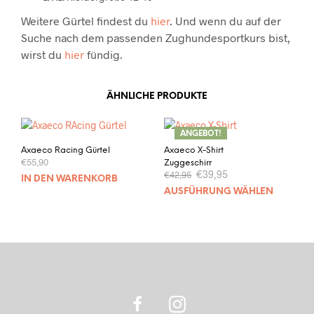
Weitere Gürtel findest du
hier
. Und wenn du auf der
Suche nach dem passenden Zughundesportkurs bist,
wirst du
hier
fündig.
ÄHNLICHE PRODUKTE
ANGEBOT!
Axaeco Racing Gürtel
Axaeco X-Shirt
€
55,90
Zuggeschirr
Ursprünglicher
Aktueller
€
39,95
€
42,95
IN DEN WARENKORB
Preis
Preis
Dies
AUSFÜHRUNG WÄHLEN
war:
ist:
Prod
€42,95
€39,95.
weis
mehr
Vari
auf.
Die
Opti
kön